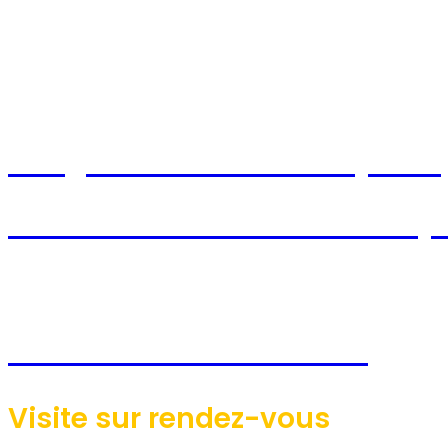
CONTACTEZ-NOUS
info@lesconstructionsaj.com
www.lesconstructionsandrej
Bureau: 819-758-4046
Visite sur rendez-vous