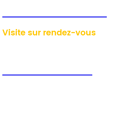
Bureau: 819-758-4046
Visite sur rendez-vous
Télécopieur: 873-241-1180
Cell: 819-350-6960